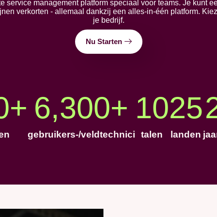
rste service management platform speciaal voor teams. Je kun
jnen verkorten - allemaal dankzij een alles-in-één platform. Ki
je bedrijf.
Nu Starten
0
+
6,300
+
10
25
ten
gebruikers-/veldtechnici
talen
landen
jaa