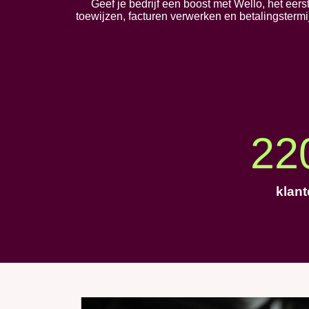
Geef je bedrijf een boost met Wello, het ee
toewijzen, facturen verwerken en betalingstermi
22
klan