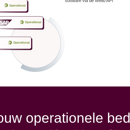
software via de Wello API
ouw operationele bedr