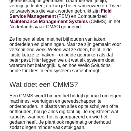
gereedschap te gebruiken. Daarmee win je tijd,
vermijd je fouten, en kun je beter samenwerken. Twee
softwaretypes die vaak worden gebruikt zijn
Field
Service Management
(FSM) en Computerized
Maintenance Management Systems
(CMMS), in het
Nederlands vaak GMAO genoemd.
Ze helpen allebei met het bijhouden van taken,
onderdelen en planningen. Maar ze zijn gemaakt voor
verschillend werk. Weten wat ze doen, helpt je de
juiste keuze te maken—or beide gebruiken als dat
beter past. Hier leggen we uit wat elk systeem doet,
waarom het belangrijk is, en hoe Wello Solutions
beide functies in één systeem samenbrengt.
Wat doet een CMMS?
Een CMMS wordt binnen het bedrijf gebruikt om eigen
machines, voertuigen en gereedschappen te
onderhouden. In plaats van alles op te schrijven of te
onthouden, hou je alles digitaal bij. Je registreert wat
kapot is, wanneer het is gerepareerd en wie het
gedaan heeft. Je plant ook regelmatig onderhoud
zodat dingen minder vaak stuk gaan.